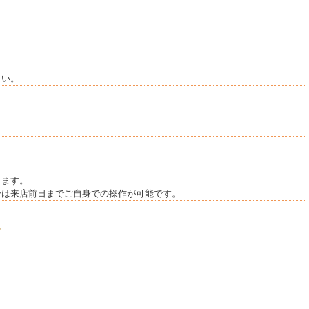
さい。
ります。
合は来店前日までご自身での操作が可能です。
。