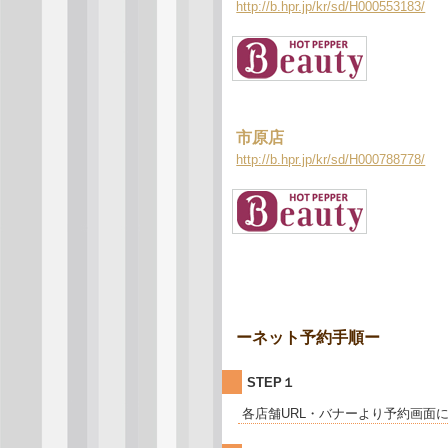
http://b.hpr.jp/kr/sd/H000553183/
市原店
http://b.hpr.jp/kr/sd/H000788778/
ーネット予約手順ー
STEP１
各店舗URL・バナーより予約画面