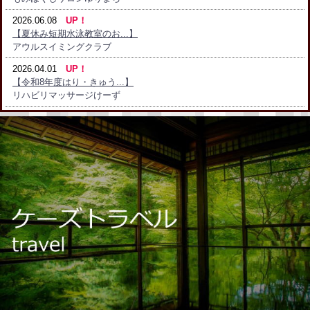
2026.06.08
UP！
【夏休み短期水泳教室のお...】
アウルスイミングクラブ
2026.04.01
UP！
【令和8年度はり・きゅう...】
リハビリマッサージけーず