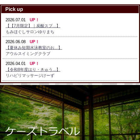
Pick up
2026.07.01
UP！
【【7月限定】｜炭酸スプ...】
もみほぐしサロンゆりまち
2026.06.08
UP！
【夏休み短期水泳教室のお...】
アウルスイミングクラブ
2026.04.01
UP！
【令和8年度はり・きゅう...】
リハビリマッサージけーず