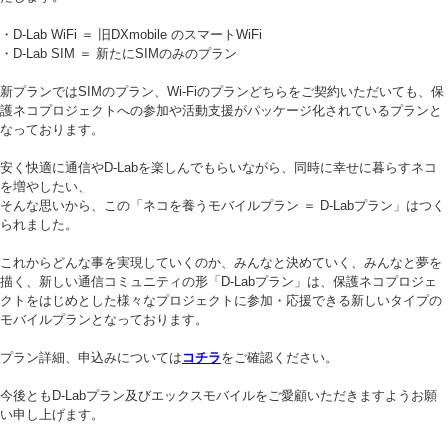
・D-Lab WiFi ＝ 旧DXmobile のスマートWiFi
・D-Lab SIM ＝ 新たにSIMのみのプラン
新プランではSIMのプラン、Wi-Fiのプランどちらをご契約いただいても、保
護ネコプロジェクトへの参加や活動支援がパッケージ化されているプランと
なっております。
安く快適に通信やD-Labを楽しんでもらいながら、同時に幸せに暮らすネコ
を増やしたい、
そんな思いから、この「ネコを養うモバイルプラン ＝ D-Labプラン」はつく
られました。
これからどんな事を実現していくのか、みんなと決めていく、みんなと夢を
描く、新しい通信コミュニティの形「D-Labプラン」は、保護ネコプロジェ
クトをはじめとした様々なプロジェクトに参加・応援できる新しいタイプの
モバイルプランとなっております。
プラン詳細、申込みについては
コチラ
をご確認ください。
今後ともD-Labプラン及びエックスモバイルをご愛顧いただきますようお願
い申し上げます。