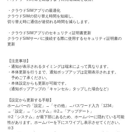
・クラウドSIMアプリの最適化
クラウドSIMの切り替え時間を短縮し、
切り替え時に通信が途切れる時間を減らします。
・クラウドSIMアプリのセキュリティ証明書更新
クラウドSIMサーバに接続する際に使用するセキュリティ証明書の
更新
【注意事項】
・通知が表示されるタイミングは端末によって異なります。
・本体更新を行うまで、通知ポップアップは定期表示されます。
予めご了承ください。
・本体設定からも更新が可能です。
（通知ポップアップの「キャンセル」タップした場合など）
【設定から更新する手順】
ホームバーの「設定」→「その他」→パスワード入力「1234」
→「設定」→「システム」※2→「アップデート」
※2「システム」が最下部にあるため、ホームバーに隠れている可能
性があります。ホームバーを下にスワイプし表示させてください。
※3