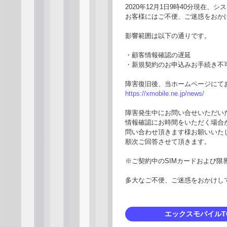
2020年12月1日9時40分現在
お客様にはご不便、ご迷惑をおか
影響範囲は以下の通りです。
・顧客情報確認の遅延
・新規契約のお申込みお手続き不
障害復旧後、当ホームページにて
https://xmobile.ne.jp/news/
障害発生中にお問い合せいただい
情報確認にお時間をいただく場合
問い合わせ頂きます様お願いいた
順次ご回答させて頂きます。
※ご契約中のSIMカードおよび限
多大なご不便、ご迷惑をおかけし
エックスモバイルT