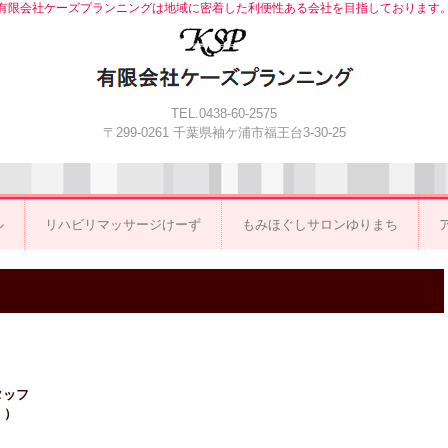
有限会社ケーズプランニングは地域に密着した利便性ある会社を目指しております
TEL.0438-60-2575
〒299-0261 千葉県袖ケ浦市福王台3-30-25
ル
リハビリマッサージけーず
もみほぐしサロンゆりまち
タッフ
 ）