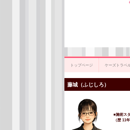
トップページ
ケーズトラベ
藤城（ふじしろ）
■施術ス
（歴 11年