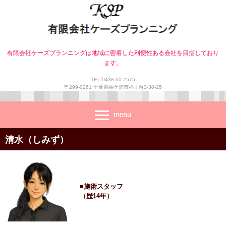
有限会社ケーズプランニングは地域に密着した利便性ある会社を目指しており
ます。
TEL.0438-60-2575
〒299-0261 千葉県袖ケ浦市福王台3-30-25
清水（しみず）
■施術スタッフ
（歴14年）