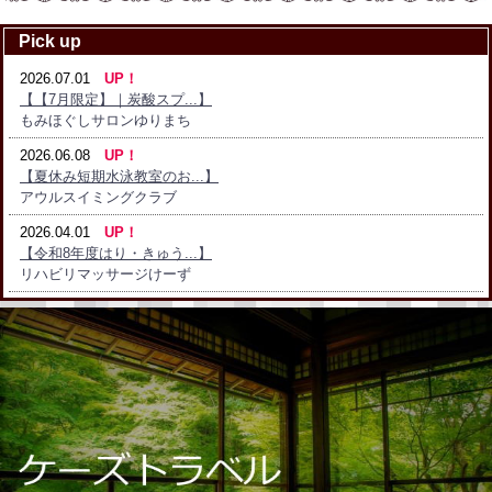
Pick up
2026.07.01
UP！
【【7月限定】｜炭酸スプ...】
もみほぐしサロンゆりまち
2026.06.08
UP！
【夏休み短期水泳教室のお...】
アウルスイミングクラブ
2026.04.01
UP！
【令和8年度はり・きゅう...】
リハビリマッサージけーず