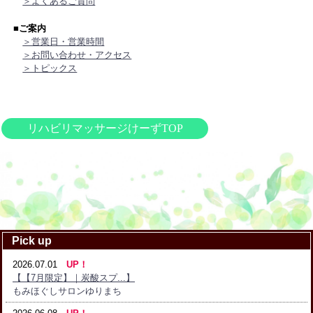
＞よくあるご質問
■ご案内
＞営業日・営業時間
＞お問い合わせ・アクセス
＞トピックス
リハビリマッサージけーずTOP
Pick up
2026.07.01
UP！
【【7月限定】｜炭酸スプ...】
もみほぐしサロンゆりまち