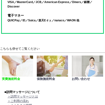
VISA／MasterCard／JCB／American Express／Diners／銀聯／
Discover
電子マネー
QUICPay／iD／Suica／楽天Eｄｙ／nanaco／WAON 他
こちらも併せてご覧ください
実費施術料金
保険施術料金
お問い合わせ
■訪問マッサージについて
＞訪問マッサージとは
＞ご利用の流れ