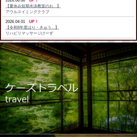
2026.06.08
UP！
【夏休み短期水泳教室のお...】
アウルスイミングクラブ
2026.04.01
UP！
【令和8年度はり・きゅう...】
リハビリマッサージけーず